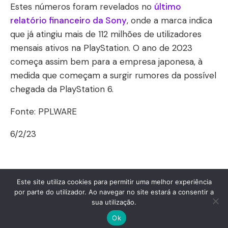
Estes números foram revelados no
último
relatório financeiro da Sony
, onde a marca indica
que já atingiu mais de 112 milhões de utilizadores
mensais ativos na PlayStation. O ano de 2023
começa assim bem para a empresa japonesa, à
medida que começam a surgir rumores da possível
chegada da PlayStation 6.
Fonte: PPLWARE
6/2/23
Este site utiliza cookies para permitir uma melhor experiência
por parte do utilizador. Ao navegar no site estará a consentir a
© 2026 Fábio Fontes. Created with
using
sua utilização.
WordPress and
Kubio
Ok