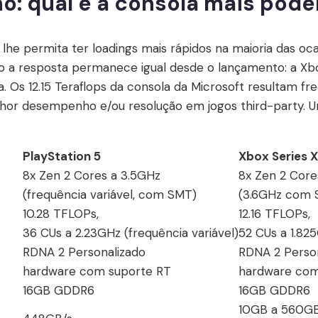
: qual é a consola mais pode
he permita ter loadings mais rápidos na maioria das oca
a resposta permanece igual desde o lançamento: a Xbox
. Os 12.15 Teraflops da consola da Microsoft resultam 
r desempenho e/ou resolução em jogos third-party. Uma
PlayStation 5
Xbox Series X
8x Zen 2 Cores a 3.5GHz
8x Zen 2 Core
(frequência variável, com SMT)
(3.6GHz com 
10.28 TFLOPs,
12.16 TFLOPs,
36 CUs a 2.23GHz (frequência variável)
52 CUs a 1.82
RDNA 2 Personalizado
RDNA 2 Perso
hardware com suporte RT
hardware com
16GB GDDR6
16GB GDDR6
10GB a 560GB