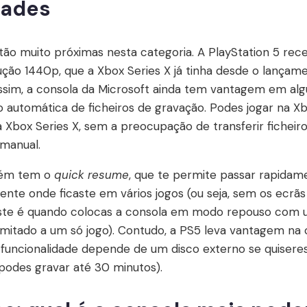
dades
ão muito próximas nesta categoria. A PlayStation 5 rec
ção 1440p, que a Xbox Series X já tinha desde o lançame
assim, a consola da Microsoft ainda tem vantagem em al
ão automática de ficheiros de gravação. Podes jogar na X
 Xbox Series X, sem a preocupação de transferir ficheiro
 manual.
bém tem o
quick resume
, que te permite passar rapida
te onde ficaste em vários jogos (ou seja, sem os ecrãs i
iste é quando colocas a consola em modo repouso com um
limitado a um só jogo). Contudo, a PS5 leva vantagem na 
 funcionalidade depende de um disco externo se quisere
podes gravar até 30 minutos).