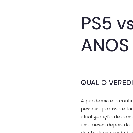
PS5 vs
ANOS D
QUAL O VEREDI
A pandemia e o confi
pessoas, por isso é f
atual geração de con
uns meses depois da 
de stock que ainda h