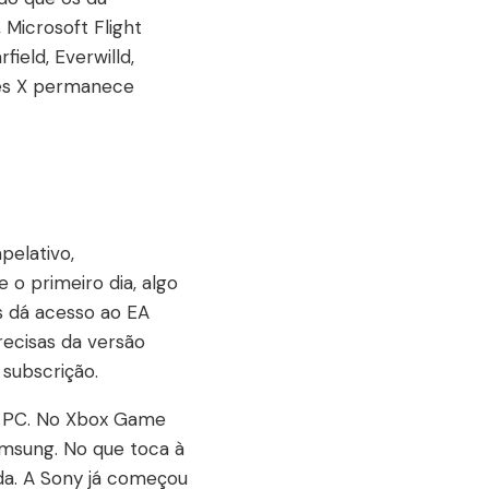
 Microsoft Flight
ield, Everwilld,
ies X permanece
pelativo,
 o primeiro dia, algo
s dá acesso ao EA
recisas da versão
 subscrição.
 e PC. No Xbox Game
amsung. No que toca à
ada. A Sony já começou