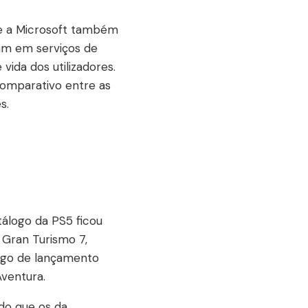
 e a Microsoft também
ram em serviços de
ida dos utilizadores.
mparativo entre as
s.
tálogo da PS5 ficou
 Gran Turismo 7,
álogo de lançamento
Aventura.
do que os da