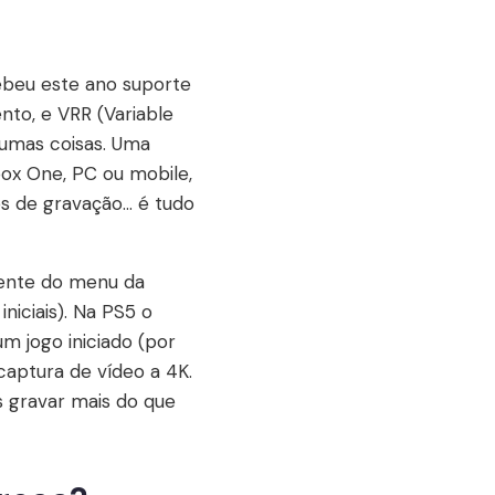
ebeu este ano suporte
nto, e VRR (Variable
gumas coisas. Uma
box One, PC ou mobile,
s de gravação... é tudo
mente do menu da
niciais). Na PS5 o
 jogo iniciado (por
captura de vídeo a 4K.
s gravar mais do que