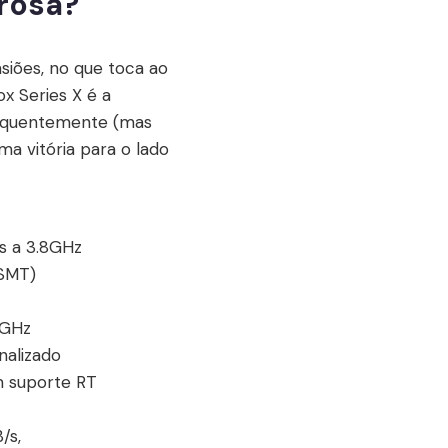
rosa?
siões, no que toca ao
 Series X é a
frequentemente (mas
 vitória para o lado
s a 3.8GHz
SMT)
5GHz
nalizado
 suporte RT
/s,