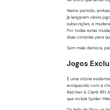
Neste período, ambas
já lançaram vários jo
subscrições, e mudara
Por todas estas mud
duas consolas para que
Sem mais demora, par
Jogos Exclu
É uma vitória evident
enriquecido com a ch
Ratchet & Clank Rift A
que incluía Spider-Ma
Do lado da Xbox, os 