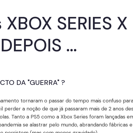
 XBOX SERIES X 
EPOIS ...
CTO DA "GUERRA" ?
namento tornaram o passar do tempo mais confuso para 
ácil perder a noção de que já passaram mais de 2 anos d
solas. Tanto a PS5 como a Xbox Series foram lançadas 
pandemia se alastrar pelo mundo, abrandando fábricas e
oje persistem (mas com menos gravidade).