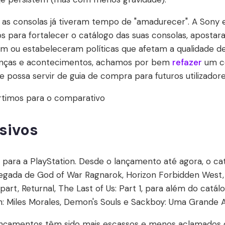
 as consolas já tiveram tempo de "amadurecer". A Sony
gos para fortalecer o catálogo das suas consolas, aposta
m ou estabeleceram políticas que afetam a qualidade de v
anças e acontecimentos, achamos por bem
refazer
um co
 possa servir de guia de compra para futuros utilizadore
timos para o comparativo
sivos
e para a PlayStation. Desde o lançamento até agora, o ca
egada de God of War Ragnarok, Horizon Forbidden West,
part, Returnal, The Last of Us: Part 1, para além do cat
n: Miles Morales, Demon's Souls e Sackboy: Uma Grande 
lançamentos têm sido mais escassos e menos aclamados 