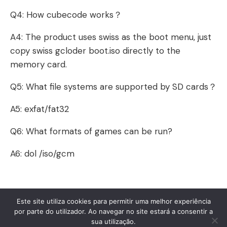
Q4: How cubecode works？
A4: The product uses swiss as the boot menu, just
copy swiss gcloder boot.iso directly to the
memory card.
Q5: What file systems are supported by SD cards？
A5: exfat/fat32
Q6: What formats of games can be run?
A6: dol /iso/gcm
Este site utiliza cookies para permitir uma melhor experiência
por parte do utilizador. Ao navegar no site estará a consentir a
© 2026 Fábio Fontes. Created with ❤ using
sua utilização.