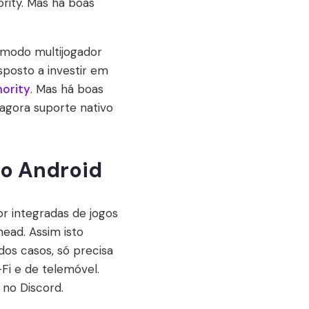
rity. Mas há boas
 modo multijogador
isposto a investir em
ority
. Mas há boas
 agora suporte nativo
no Android
or integradas de jogos
head. Assim isto
dos casos, só precisa
-Fi e de telemóvel.
 no Discord.