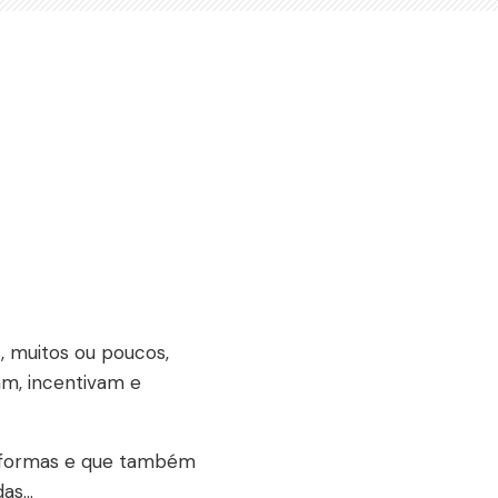
, muitos ou poucos,
am, incentivam e
as formas e que também
s...