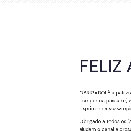
FELIZ
OBRIGADO! É a palavra
que por cá passam ( w
exprimem a vossa opin
Obrigado a todos os "
ajudam o canal a cresc