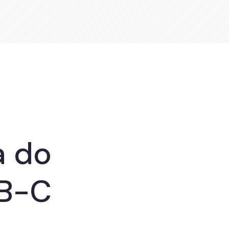
a do
SB-C