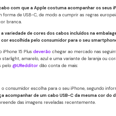
cabo com que a Apple costuma acompanhar os seus i
 forma de USB-C, de modo a cumprir as regras europeia
cor branca.
,
a variedade de cores dos cabos incluídos na embalage
 cor escolhida pelo consumidor para o seu smartphon
o iPhone 15 Plus
deverão
chegar ao mercado nas seguint
arlight, amarelo, azul e uma variante de laranja ou cora
s pelo
@URedditor
dão conta de mais:
ue o consumidor escolha para o seu iPhone, segundo infor
aça acompanhar de um cabo USB-C da mesma cor do di
preende das imagens reveladas recentemente.