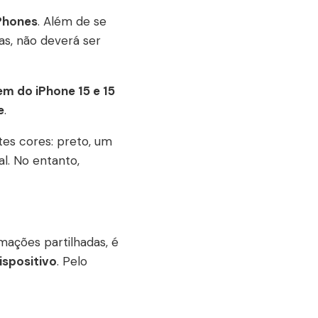
Phones
. Além de se
s, não deverá ser
m do iPhone 15 e 15
e
.
es cores: preto, um
l. No entanto,
mações partilhadas, é
spositivo
. Pelo