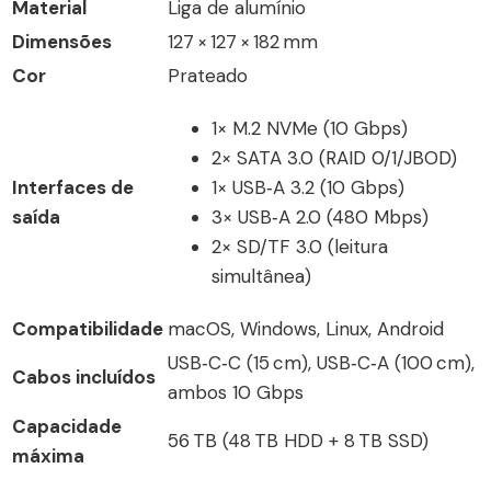
Material
Liga de alumínio
Dimensões
127 × 127 × 182 mm
Cor
Prateado
1× M.2 NVMe (10 Gbps)
2× SATA 3.0 (RAID 0/1/JBOD)
Interfaces de
1× USB‑A 3.2 (10 Gbps)
saída
3× USB‑A 2.0 (480 Mbps)
2× SD/TF 3.0 (leitura
simultânea)
Compatibilidade
macOS, Windows, Linux, Android
USB‑C‑C (15 cm), USB‑C‑A (100 cm),
Cabos incluídos
ambos 10 Gbps
Capacidade
56 TB (48 TB HDD + 8 TB SSD)
máxima