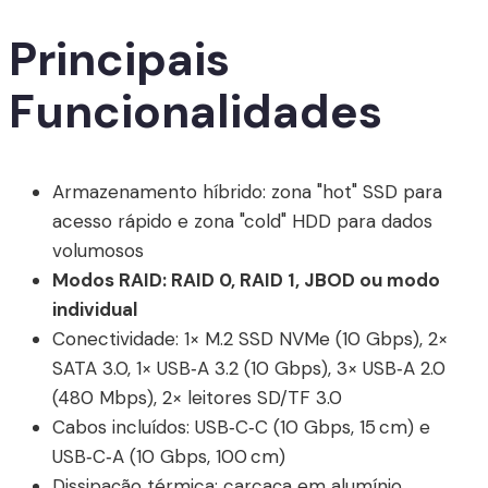
Principais
Funcionalidades
Armazenamento híbrido: zona "hot" SSD para
acesso rápido e zona "cold" HDD para dados
volumosos
Modos RAID: RAID 0, RAID 1, JBOD ou modo
individual
Conectividade: 1× M.2 SSD NVMe (10 Gbps), 2×
SATA 3.0, 1× USB‑A 3.2 (10 Gbps), 3× USB‑A 2.0
(480 Mbps), 2× leitores SD/TF 3.0
Cabos incluídos: USB‑C‑C (10 Gbps, 15 cm) e
USB‑C‑A (10 Gbps, 100 cm)
Dissipação térmica: carcaça em alumínio,